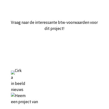
Vraag naar de interessante btw-voorwaarden voor
Eerste collectief
dit project!
woonproject Cirk in
Hasselt: “Voordelen van
je eigen duurzame woning
én extra’s samen met
anderen”
a
in beeld
nieuws
Geschreven op 17 okt 2022
een project van